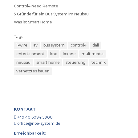
Control4 Neeo Remote
5 Gründe für ein Bus System im Neubau
Was ist Smart Home
Tags
1-wire
av
bus system
control4
dali
entertainment
knx
loxone
multimedia
neubau
smart home
steuerung
technik
vernetztes bauen
KONTAKT

+49 40 609415900

office@nbe-system.de
Erreichbarkeit: